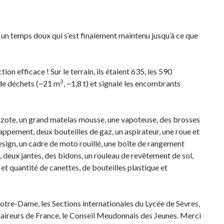
 un temps doux qui s’est finalement maintenu jusqu’à ce que
on efficace ! Sur le terrain, ils étaient 635, les 590
3
 de déchets (~21 m
, ~1,8 t) et signalé les encombrants
d’azote, un grand matelas mousse, une vapoteuse, des brosses
appement, deux bouteilles de gaz, un aspirateur, une roue et
design, un cadre de moto rouillé, une boîte de rangement
, deux jantes, des bidons, un rouleau de revêtement de sol,
et quantité de canettes, de bouteilles plastique et
t Notre-Dame, les Sections internationales du Lycée de Sèvres,
claireurs de France, le Conseil Meudonnais des Jeunes. Merci