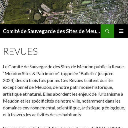
Recherche
Comité de Sauvegarde des Sites de Meudon
ALLER
MENU
AU
PRINCI
REVUES
CONTENU
Le Comité de Sauvegarde des Sites de Meudon publie la Revue
“Meudon Sites & Patrimoine” (appelée “Bulletin” jusqu’en
2024) deux à trois fois par an. Ces Revues traitent du site
exceptionnel de Meudon, de notre patrimoine historique,
artistique et naturel. Elles abordent les enjeux de l’urbanisme à
Meudon et les spécificités de notre ville, notamment dans les
domaines environnemental, scientifique, artistique, géologique,
et à travers les activités de ses habitants.