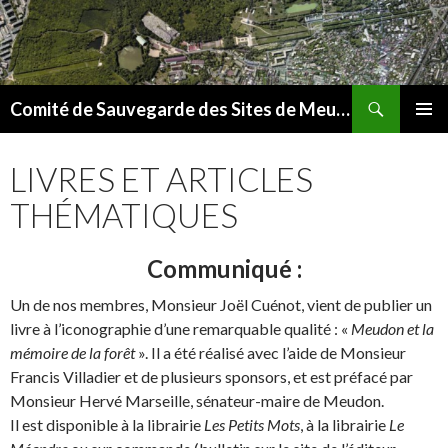
Recherche
Comité de Sauvegarde des Sites de Meudon
ALLER
MENU
AU
PRINCI
LIVRES ET ARTICLES
CONTENU
THÉMATIQUES
Communiqué
:
Un de nos membres, Monsieur Joël Cuénot, vient de publier un
livre à l’iconographie d’une remarquable qualité : «
Meudon et la
mémoire de la forêt
». Il a été réalisé avec l’aide de Monsieur
Francis Villadier et de plusieurs sponsors, et est préfacé par
Monsieur Hervé Marseille, sénateur-maire de Meudon.
Il est disponible à la librairie
Les Petits Mots
, à la librairie
Le